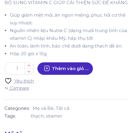
BỔ SUNG VITAMIN C GIÚP CẢI THIỆN SỨC ĐỀ KHÁNG
Giúp giảm mệt mỏi, ăn ngon miệng, phục hồi cơ thể
suy nhược
Nguồn nhiên liệu Nutra-C (dạng muối trung tính của
vitamin C) nhập khẩu Mỹ, hấp thụ tốt
An toàn, lành tính, bảo chế dưới dạng thạch dễ ăn.
Hộp 20 gói x 15g
Thêm vào giỏ hàng
Yêu thích
Compare
Categories:
Mẹ và Bé
,
Tất cả
Tags:
thạch
,
vitamin