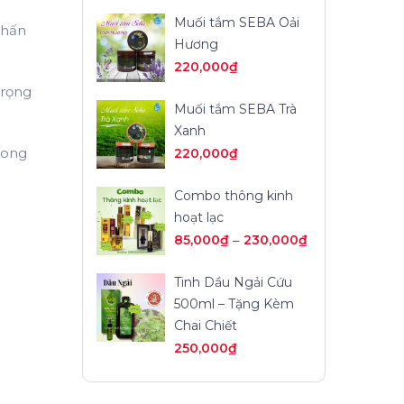
Muối tắm SEBA Oải
nhấn
Hương
220,000
₫
trọng
Muối tắm SEBA Trà
Xanh
rong
220,000
₫
Combo thông kinh
hoạt lạc
85,000
₫
–
230,000
₫
Tinh Dầu Ngải Cứu
500ml – Tặng Kèm
Chai Chiết
250,000
₫