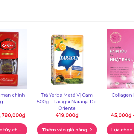
aman chính
Trà Yerba Maté Vị Cam
Collagen
g
500g – Taragui Naranja De
Oriente
1,780,000
₫
419,000
₫
45,000
₫
Lựa chọn các tùy chọn
Thêm vào giỏ hàng