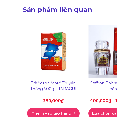
Sản phẩm liên quan
Trà Yerba Maté Truyền
Saffron Bahr
Thống 500g – TARAGUI
hãn
380,000
₫
400,000
₫
–
Thêm vào giỏ hàng