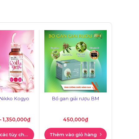
 Nikko Kogyo
Bổ gan giải rượu BM
Trà 
Merc
–
1,350,000
₫
450,000
₫
4
Lựa chọn các tùy chọn
Thêm vào giỏ hàng
Thêm v