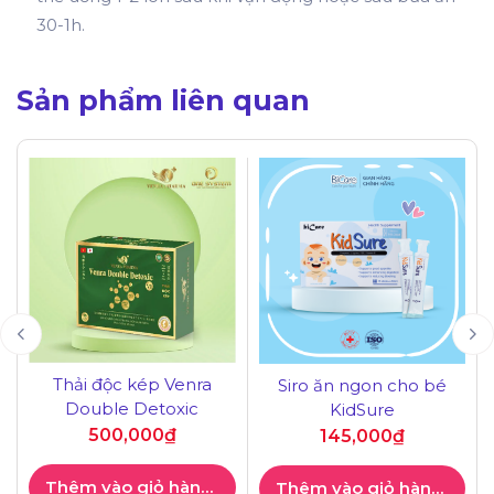
30-1h.
Sản phẩm liên quan
Thải độc kép Venra
Siro ăn ngon cho bé
Double Detoxic
KidSure
500,000
₫
145,000
₫
Thêm vào giỏ hàng
Thêm vào giỏ hàng