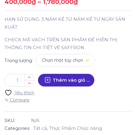
400,000
₫
–
1,780,000
₫
HẠN SỬ DỤNG: 3 NĂM KỂ TỪ NĂM KỂ TỪ NGÀY SẢN
XUẤT
CHECK MÃ VẠCH TRÊN SẢN PHẨM ĐỂ HIỂN THỊ
THÔNG TIN CHI TIẾT VỀ SAFFRON
Trọng lượng
Thêm vào giỏ hàng
Yêu thích
Compare
SKU:
N/A
Categories:
Tất cả
,
Thực Phẩm Chức năng