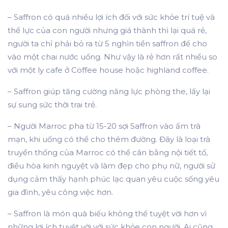
– Saffron có quá nhiều lợi ích đối với sức khỏe trí tuệ và
thể lực của con người nhưng giá thành thì lại quá rẻ,
người ta chỉ phải bỏ ra từ 5 nghìn tiền saffron để cho
vào một chai nước uống. Như vậy là rẻ hơn rất nhiều so
với một ly cafe ở Coffee house hoặc highland coffee.
– Saffron giúp tăng cường năng lực phòng the, lấy lại
sự sung sức thời trai trẻ.
– Người Marroc pha từ 15-20 sợi Saffron vào ấm trà
mạn, khi uống có thể cho thêm đường. Đây là loại trà
truyền thống của Marroc có thể cân bằng nội tiết tố,
điều hòa kinh nguyệt và làm đẹp cho phụ nữ, người sử
dụng cảm thấy hạnh phúc lạc quan yêu cuộc sống yêu
gia đình, yêu công việc hơn.
– Saffron là món quà biếu không thể tuỵệt vời hơn vì
những lợi ích tuyệt vời với sức khỏe con người. Ai cũng