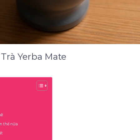
 Trà Yerba Mate
hê
ơn thế nữa
ất