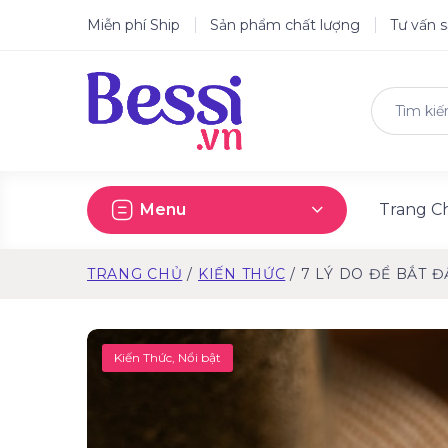
Miễn phí Ship
Sản phẩm chất lượng
Tư vấn 
Menu
Trang C
TRANG CHỦ
KIẾN THỨC
7 LÝ DO ĐỂ BẮT 
Kiến Thức
,
Nổi bật