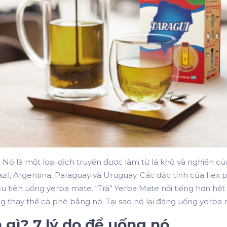
. Nó là một loại dịch truyền được làm từ lá khô và nghiền củ
azil, Argentina, Paraguay và Uruguay. Các đặc tính của Ilex 
 tiên uống yerba mate. “Trà” Yerba Mate nổi tiếng hơn hết 
càng thay thế cà phê bằng nó. Tại sao nó lại đáng uống yerba
à gì? 7 lý do để uống nó