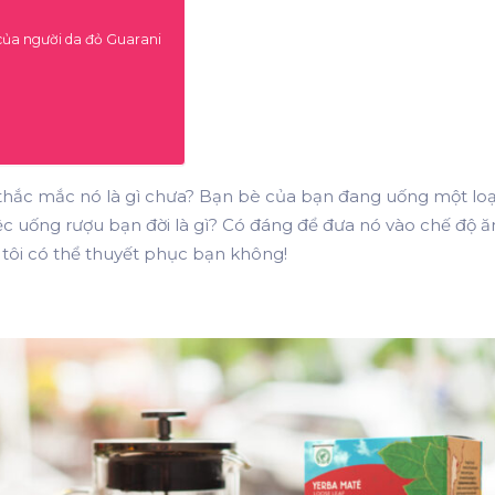
g của người da đỏ Guarani
thắc mắc nó là gì chưa? Bạn bè của bạn đang uống một loại
iệc uống rượu bạn đời là gì? Có đáng để đưa nó vào chế độ 
tôi có thể thuyết phục bạn không!