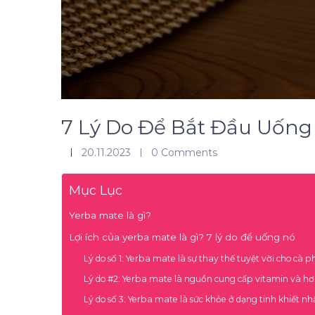
7 Lý Do Để Bắt Đầu Uống
20.11.2023
0 Comments
Mục Lục
Yerba mate là gì?
Lợi ích của yerba mate là gì? 7 lý do để uống nó
Lý do số 1: Yerba mate là sự thay thế tuyệt vời cho cà p
Lý do #2: Yerba mate là nguồn cung cấp vitamin và h
Lý do số 3: Yerba mate là sức khỏe ở dạng tinh khiết nh