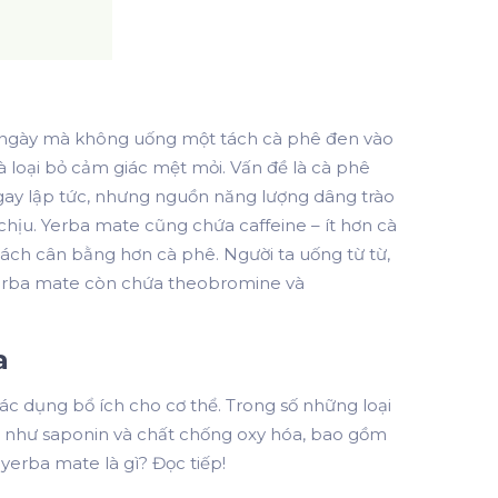
ột ngày mà không uống một tách cà phê đen vào
và loại bỏ cảm giác mệt mỏi. Vấn đề là cà phê
gay lập tức, nhưng nguồn năng lượng dâng trào
chịu. Yerba mate cũng chứa caffeine – ít hơn cà
ách cân bằng hơn cà phê. Người ta uống từ từ,
 yerba mate còn chứa theobromine và
a
ác dụng bổ ích cho cơ thể. Trong số những loại
cũng như saponin và chất chống oxy hóa, bao gồm
g yerba mate là gì?
Đọc tiếp!