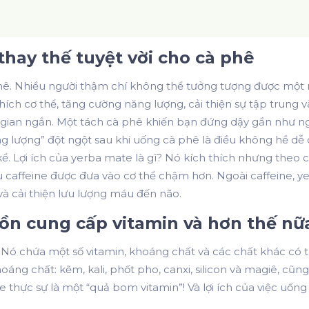
 thay thế tuyệt vời cho cà phê
 phê. Nhiều người thậm chí không thể tưởng tượng được m
hích cơ thể, tăng cường năng lượng, cải thiện sự tập trung 
 gian ngắn. Một tách cà phê khiến bạn đứng dậy gần như n
g lượng” đột ngột sau khi uống cà phê là điều không hề dễ 
kể.
Lợi ích của yerba mate là gì?
Nó kích thích nhưng theo c
u caffeine được đưa vào cơ thể chậm hơn. Ngoài caffeine,
và cải thiện lưu lượng máu đến não.
uồn cung cấp vitamin và hơn thế nữ
 Nó chứa một số vitamin, khoáng chất và các chất khác có t
 khoáng chất: kẽm, kali, phốt pho, canxi, silicon và magiê, 
e thực sự là một “quả bom vitamin”!
Và lợi ích của việc uốn