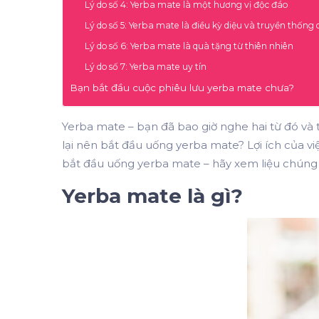
Lý do số 4: Yerba mate là một hương vị độc đáo
Lý do số 5: Yerba mate là điều kỳ diệu và truyền thốn
Lý do số 6: Yerba mate là quà tặng từ thiên nhiên
Lý do số 7: Yerba mate uy tín
Bạn bắt đầu cuộc phiêu lưu yerba mate chưa?
Yerba mate – bạn đã bao giờ nghe hai từ đó và 
lại nên bắt đầu uống yerba mate? Lợi ích của v
bắt đầu uống yerba mate – hãy xem liệu chúng 
Yerba mate là gì?