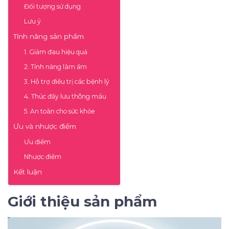
Đối tượng sử dụng
Lưu ý
Tính năng sản phẩm
1. Giảm đau hiệu quả
2. Tính năng làm ấm
3. Hỗ trợ điều trị các bệnh lý
4. Thúc đẩy lưu thông máu
5. An toàn cho sức khỏe
Ưu và nhược điểm
Ưu điểm
Nhược điểm
Kết luận
Giới thiệu sản phẩm