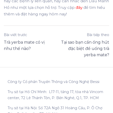
hay các bệnh lý liên quan, hãy cân nhắc đến Dầu Mãnh
Hổ như một lựa chọn hỗ trợ. Truy cập
đây
để tìm hiểu
thêm và đặt hàng ngay hôm nay!
Bài viết trước
Bài tiếp theo
Trà yerba mate có vị
Tại sao bạn cần ống hút
như thế nào?
đặc biệt để uống trà
yerba mate?
Công ty Cổ phần Truyền Thông và Công Nghệ Bessi
Trụ sở tại Hồ Chí Minh: L17-11, tầng 17, tòa nhà Vincom
center, 72 Lê Thánh Tôn, P. Bến Nghé, Q.1, TP. HCM
Trụ sở tại Hà Nội: Số 72A Ngõ 31 Hoàng Cầu, P. Ô Chợ