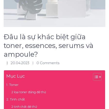
Đâu là sự khác biệt giữa
toner, essences, serums và
ampoule?
20.04.2023
0 Comments
Mục Lục
1. Toner
2 loại toner đáng để thử
2. Tinh chất
2 tinh chất để thử