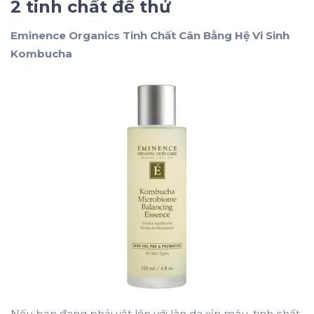
2 tinh chất để thử
Eminence Organics Tinh Chất Cân Bằng Hệ Vi Sinh
Kombucha
Nếu bạn đang phải vật lộn với làn da xỉn màu, tinh chất