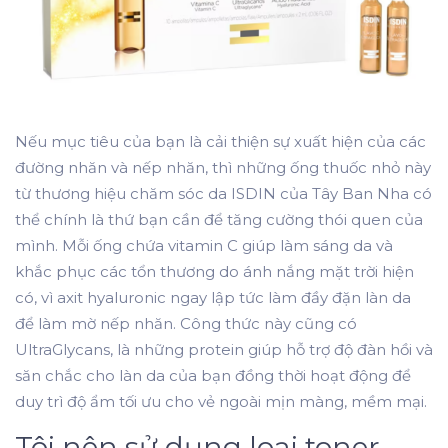
Nếu mục tiêu của bạn là cải thiện sự xuất hiện của các
đường nhăn và nếp nhăn, thì những ống thuốc nhỏ này
từ thương hiệu chăm sóc da ISDIN của Tây Ban Nha có
thể chính là thứ bạn cần để tăng cường thói quen của
mình. Mỗi ống chứa vitamin C giúp làm sáng da và
khắc phục các tổn thương do ánh nắng mặt trời hiện
có, vì axit hyaluronic ngay lập tức làm đầy đặn làn da
để làm mờ nếp nhăn. Công thức này cũng có
UltraGlycans, là những protein giúp hỗ trợ độ đàn hồi và
săn chắc cho làn da của bạn đồng thời hoạt động để
duy trì độ ẩm tối ưu cho vẻ ngoài mịn màng, mềm mại.
Tôi nên sử dụng loại toner,