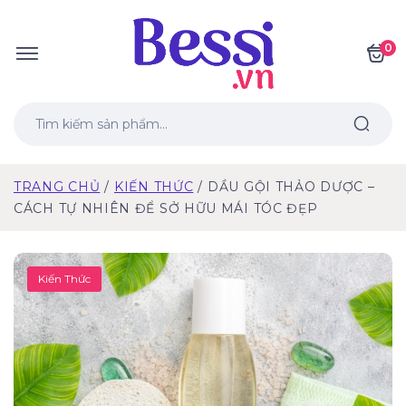
0
TRANG CHỦ
KIẾN THỨC
DẦU GỘI THẢO DƯỢC –
CÁCH TỰ NHIÊN ĐỂ SỞ HỮU MÁI TÓC ĐẸP
Kiến Thức