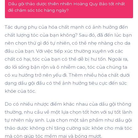
Dầu gội thảo dược thiên nhiên Hoàng Quy Bảo tốt nhất
để chăm sóc tóc hàng ngày?
Tác dụng phụ của hóa chất mạnh có ảnh hưởng đến
chất lượng tóc của bạn không? Sau đó, đã đến lúc bạn
nên chọn thứ gì đó tự nhiên, có thể nhẹ nhàng cho da
đầu của bạn. Với việc tiếp xúc thường xuyên với các
chất có hại, tóc của bạn có thể dễ bị hư tổn. Ngoài ra,
do lối sống bận rộn và ô nhiễm cao, tóc của chúng ta
có xu hướng trở nên yếu đi. Thêm nhiều hóa chất dưới
dạng dầu gội đầu có thể ảnh hưởng tiêu cực đến sức
khỏe của tóc.
Do có nhiều nhược điểm khác nhau của dầu gội thông
thường, nhu cầu về một lựa chọn tốt hơn với sự tốt lành
tự nhiên nảy sinh. Lựa chọn một sản phẩm như dầu gội
thảo dược không chỉ tăng cường sức khỏe cho mái tóc
mà còn giúp tóc mềm mại và bóng mượt.