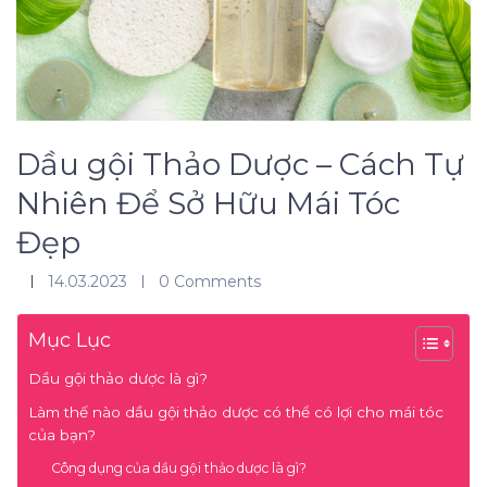
Dầu gội Thảo Dược – Cách Tự
Nhiên Để Sở Hữu Mái Tóc
Đẹp
14.03.2023
0 Comments
Mục Lục
Dầu gội thảo dược là gì?
Làm thế nào dầu gội thảo dược có thể có lợi cho mái tóc
của bạn?
Công dụng của dầu gội thảo dược là gì?