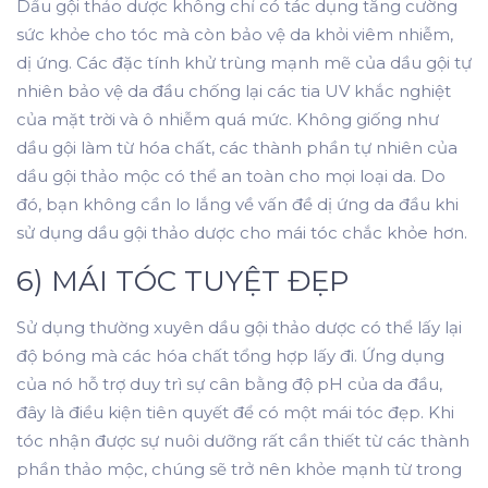
Dầu gội thảo dược không chỉ có tác dụng tăng cường
sức khỏe cho tóc mà còn bảo vệ da khỏi viêm nhiễm,
dị ứng. Các đặc tính khử trùng mạnh mẽ của dầu gội tự
nhiên bảo vệ da đầu chống lại các tia UV khắc nghiệt
của mặt trời và ô nhiễm quá mức. Không giống như
dầu gội làm từ hóa chất, các thành phần tự nhiên của
dầu gội thảo mộc có thể an toàn cho mọi loại da. Do
đó, bạn không cần lo lắng về vấn đề dị ứng da đầu khi
sử dụng dầu gội thảo dược cho mái tóc chắc khỏe hơn.
6) MÁI TÓC TUYỆT ĐẸP
Sử dụng thường xuyên dầu gội thảo dược có thể lấy lại
độ bóng mà các hóa chất tổng hợp lấy đi. Ứng dụng
của nó hỗ trợ duy trì sự cân bằng độ pH của da đầu,
đây là điều kiện tiên quyết để có một mái tóc đẹp. Khi
tóc nhận được sự nuôi dưỡng rất cần thiết từ các thành
phần thảo mộc, chúng sẽ trở nên khỏe mạnh từ trong