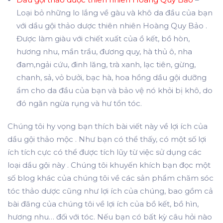
Loại bỏ những lo lắng về gàu và khô da đầu của bạn
với dầu gội thảo dược thiên nhiên Hoàng Quy Bảo .
Được làm giàu với chiết xuất của ồ kết, bồ hòn,
hương nhu, mần trầu, đương quy, hà thủ ô, nha
đam,ngải cứu, đinh lăng, trà xanh, lạc tiên, gừng,
chanh, sả, vỏ bưởi, bạc hà, hoa hồng dầu gội dưỡng
ẩm cho da đầu của bạn và bảo vệ nó khỏi bị khô, do
đó ngăn ngừa rụng và hư tổn tóc.
Chúng tôi hy vọng bạn thích bài viết này về lợi ích của
dầu gội thảo mộc
. Như bạn có thể thấy, có một số lợi
ích tích cực có thể được tích lũy từ việc sử dụng
các
loại dầu gội này
. Chúng tôi khuyến khích bạn đọc một
số blog khác của chúng tôi về các sản phẩm
chăm sóc
tóc
thảo dược cũng như lợi ích của chúng, bao gồm cả
bài đăng của chúng tôi về lợi ích của bồ kết, bồ hìn,
hương nhu… đối với tóc. Nếu bạn có bất kỳ câu hỏi nào